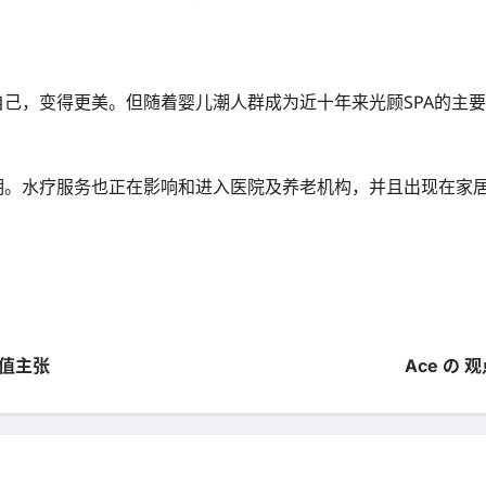
自己，变得更美。但随着婴儿潮人群成为近十年来光顾SPA的主
渡期。水疗服务也正在影响和进入医院及养老机构，并且出现在家
价值主张
Ace の 