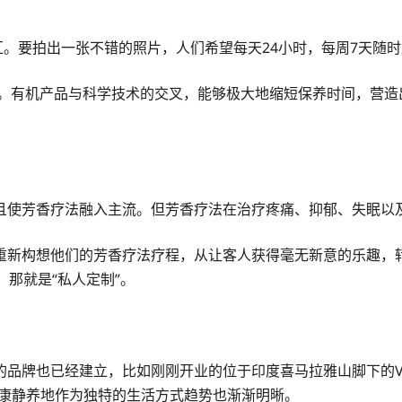
热门词汇。要拍出一张不错的照片，人们希望每天24小时，每周7天
美。有机产品与科学技术的交叉，能够极大地缩短保养时间，营
且使芳香疗法融入主流。但芳香疗法在治疗疼痛、抑郁、失眠以
衷于重新构想他们的芳香疗法疗程，从让客人获得毫无新意的乐趣，
那就是“私人定制”。
品牌也已经建立，比如刚刚开业的位于印度喜马拉雅山脚下的VA
附近的健康静养地作为独特的生活方式趋势也渐渐明晰。