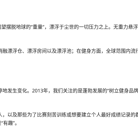
渴望摆脱地球的“重量“，漂浮于尘世的一切压力之上。无重力悬
意念消融漂浮仓、漂浮房间以及漂浮池；在健身方面，全球范围内
地发生变化。2013年，我们关注的是蓬勃发展的“树立健身品
人，以及那些为了比赛刻苦训练或想要建立个人最好成绩记录的
“有趣”。