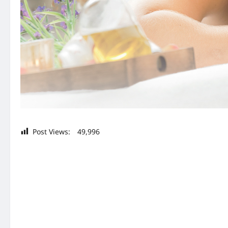
Post Views:
49,996