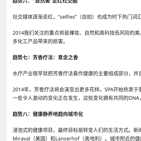
趋势六：“自然美”走红社交圈
社交媒体逐渐走红，“selfies”（自拍）也成为时下
2014我们关注的重点将是裸妆、自然和高科技低风险的
多化工产品带来的损害。
趋势七：芳香疗法：意念之香
水疗产业很早就把芳香疗法看作健康的主要组成部分，并
2014年，芳香疗法将会演变出更多花样。SPA开始热
一些令人激动的变化正在发生，这些变化拥有共同的DNA，
趋势八：健康静养地趋向城市化
浸泡式的健康项目，最终目标是转变人们的生活方式。新的
Miraval（美国）和Lanserhof（奥地利）。城市