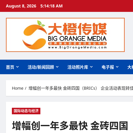
Skip
August 8, 2026
5:14:18 AM
to
content
首页
活动/新闻回顾
活动照片库
电子报
大
Home
增幅创一年多最快 金砖四国（BRICs） 企业活动表现转
国际动态与经济
增幅创一年多最快 金砖四国（