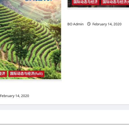
国际动态与经济
国际动态与经济(fu
国际动态与经济
BO Admin
February 14, 2020
经济
国际动态与经济(full)
济
February 14, 2020