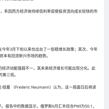
善，系因西方经济体持续低利率促使投资流向成长较快的市
在今年3月下旬以来也出台了一些稳增长政策；其次，今年
资本有回流新兴市场的趋势。
的经济动能强弱不一，其未来经济增长可能出现分化。此
的第三低。
（Frederic Neumann）认为，这一局面日后将进
。报告中的数据显示，俄罗斯6月汇丰综合PMI为50.1，