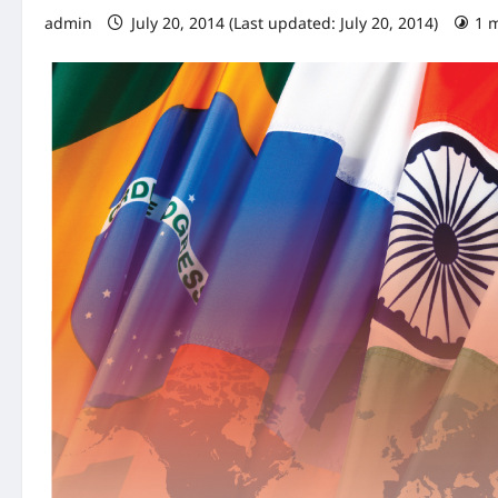
admin
July 20, 2014 (Last updated: July 20, 2014)
1 