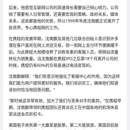
后来，他感觉互联网公司的高速增长需要自己倾心倾力，公司
除了需要有人日常管理，还需要宏观的策略、政府关系，媒体
关系，这些都是他的优势，所以1999年年底沈南鹏正式离开了
投资界，专心携程网的工作。
在携程的发展早期，沈南鹏及其他几位联合创始人意识到许多
潜在客户喜欢在网上浏览交易，但一到网上支付环节便踌躇不
前。为此携程大规模培养了训练有素的客服人员，将网站流量
转化为销售量。当沈南鹏在携程IPO之后第18个月离开公司的
时候，携程仍有60%的交易是通过电话变现的。
沈南鹏解释：“我们有意识地强化了客服中心的作用，因为这样
我们能为用户提供更好的服务。我们培训员工，确保他们知道
该如何恰当地回答问题。”
“那时候这非常有效，加大了我们与竞争对手的差异。”在携程早
期，沈南鹏带领的携程团队还曾派员工在中国各地的机场休息
室派送会员折扣卡。
美国电子商务第一大赢家是股票，第二大是旅游，美国目前旅