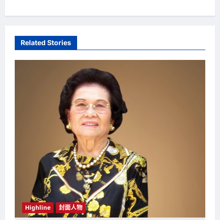
t
n
a
Related Stories
v
i
g
a
t
i
o
n
Highline
封面人物