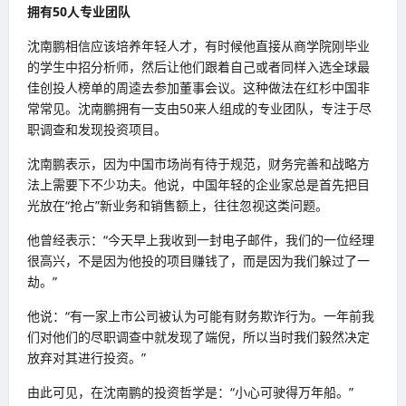
拥有50人专业团队
沈南鹏相信应该培养年轻人才，有时候他直接从商学院刚毕业
的学生中招分析师，然后让他们跟着自己或者同样入选全球最
佳创投人榜单的周逵去参加董事会议。这种做法在红杉中国非
常常见。沈南鹏拥有一支由50来人组成的专业团队，专注于尽
职调查和发现投资项目。
沈南鹏表示，因为中国市场尚有待于规范，财务完善和战略方
法上需要下不少功夫。他说，中国年轻的企业家总是首先把目
光放在“抢占”新业务和销售额上，往往忽视这类问题。
他曾经表示：“今天早上我收到一封电子邮件，我们的一位经理
很高兴，不是因为他投的项目赚钱了，而是因为我们躲过了一
劫。”
他说：“有一家上市公司被认为可能有财务欺诈行为。一年前我
们对他们的尽职调查中就发现了端倪，所以当时我们毅然决定
放弃对其进行投资。”
由此可见，在沈南鹏的投资哲学是：“小心可驶得万年船。”