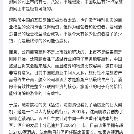
游网公司上市的有七、八家，不难想象，中国以后有2～3家旅
游网上市是极有可能的。
现阶段中国的互联网确实被炒得太热，也许没有特别扎实的商
业模型的公司也会取得融资，但作为经营者和投资者，要想清
楚自己的经营模型能否成功，不是今天有多少投资者投了多少
钱，而是最终你的公司能否赢利。
而且，公司能否赢利不是上市就能解决的，上市不是结果而是
刚刚开始。沈南鹏看准了旅游行业的电子商务能够赢利，中国
旅游业将来会越来越大，而且结算和物流比较容易，这在中国
非常有意义。目前中国旅游业中间人太多，旅行社不是旅游产
品最终生产商，航空公司和酒店才是旅游产品最终生产商。消
除非有效性是整个互联网经济的核心，旅游业的电子商务恰恰
能够消除旅游业的非有效性。
于是，随着携程的突飞猛进，沈南鹏也看到了酒店业的巨大契
机，这是一个以人为核心的行业。2001年，沈南鹏联合创办了
如家连锁酒店。该酒店主要针对中国一些注重开销成本的旅
客，酒店的发展十分迅速并于2006年上市。目前该集团拥有超
过2100家酒店，沈南鹏目前仍担任联席董事长。如家连锁酒店