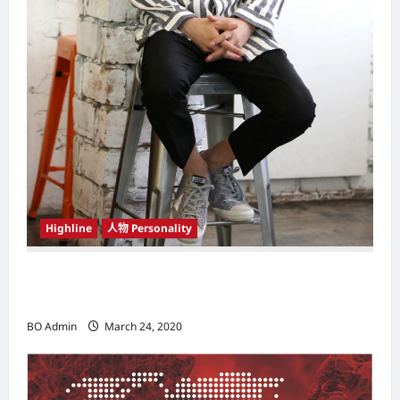
Highline
人物 Personality
韩国（South Korea）新晋小鲜肉 崔宇植（Choi
Woo-shik） 可爱腼腆模样让影迷尖叫
BO Admin
March 24, 2020