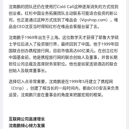
沈南鹏的团队还仍在使用打Cold Call这种逐渐消失的方式找到
创业者。红杉中国业务拓展团队主动联系可能适合投资的新公
司，也正是通过这种方式找到了唯品会（Vipshop.com），唯
品会CEO沈亚当时得知红杉在唯品会客服台留了言。
沈南鹏于1969年出生于上海。这位数学天才获得了耶鲁大学硕
士学位后进入了投资银行界，最终回到了中国。他于1999年回
国联合创办携程旅行网，目前市值高达60亿美元。在创立红杉
中国基金前，他是携程旅行网的联合创始人及董事，并曾长期
担任公司总裁及首席财务官职位。他也是如家连锁酒店的联合
创始人及联席董事长。
选择切入点非常重要，沈南鹏是在1999年5月建立了携程网
（Ctrip），创建了相当长的一段时间内，都由CEO安吉来负责
运营，沈南鹏只是在董事会的角度来把握宏观的框架。
互联网公司高速增长
沈南鹏倾心倾力发展