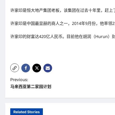
许家印是恒大地产集团老板，该集团在过去十年里，赶上了
许家印是中国最显赫的商人之一，2014年9月份，他率领25
许家印的财富达420亿人民币。目前他在胡润（Hurun）财
P
Previous:
马来西亚第二家园计划
o
s
t
Related Stories