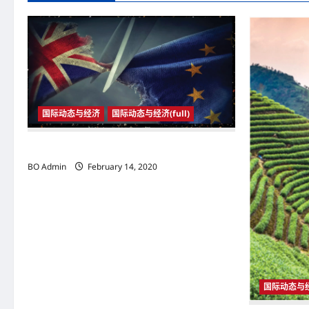
n
a
v
i
g
国际动态与经济
国际动态与经济(full)
a
2020年1月31日23时 英国与欧盟正式分家
t
BO Admin
February 14, 2020
i
o
n
国际动态与