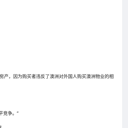
0天内出售该房产，因为购买者违反了澳洲对外国人购买澳洲物业的相
平竞争。”
屋。