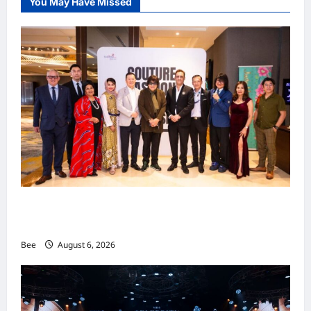
You May Have Missed
值
服
务
邻
客
音
（LinkedIn）
全
球
最
受
欢
迎
求
职
社
交
网
站
吉隆坡男装周第二季华丽落幕 以《教父》为灵感
重塑当代男士风尚
Bee
August 6, 2026