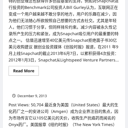
特的创业理念也获得许多创投基金的支持，例如对Snapchat进
行投资的Benchmark公司投资人Bill Gurley认为，互联网正在
变成一个用户越来越不敢分享的地方，用户的乐趣在减少，因
为他们无法随心所欲按照自己想要的方式去社交。尤其是年轻
人，他们习惯于分享，但同样排斥约束。减少内容被永久性记
录所产生的压力和紧张，成为Snapchat吸引用户的最重要的特
点之一。 估值迅速增至40亿美元传Snapchat拒绝面子书30亿
美元收购建议 据创业投资媒体《创投时报》报道，在2011 年9
月上线Snapchat的截止2013年6月7日，以累积获得4次投资：
2012年1月3日，Snapchat从Lightspeed Venture Partners...
Read
Read More
企业动态 Corporate World(full)
more
about
人
类
105亿天价购同业 安进公司（Amgen）积极扩大市场版图
进
入
December 9, 2013
过
度
Post Views: 50,704 最近身为美国（United States）最大的生
分
享
化药厂之一的安进公司（Amgen）成为企业界注目的焦点，因
时
为市场传言它以105亿美元的天价，收购生产抗癌药而闻名的
代
Snapchat
Onyx药厂。美国报章《纽约时报》（The New York Times）
公