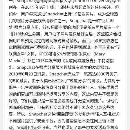
一。Snapchat是由两位斯坦福大学 (Stanford University)学生
企
东
业
创办，在2011 年9月上线，当时并未引起媒体的任何关注。但
南
的
亚
如今，用户每天通过Snapchat上传1.5亿张照片，成为全球热
机
国
遇
家
门的照片分享服务应用软件之一。Snapchat是一款“阅后即
与
的
焚”照片分享应用，该应用最主要的功能便是所有照片都有一个
挑
企
战
业
1到10秒的生命期，用户拍了照片发送给好友后，这些照片会根
家
据用户所预先设定的时间按时自动销毁。而且，如果接收方在
踊
跃
此期间试图进行截图的话，用户也将得到通知。甚至连素有“互
出
席
联网女皇”之称，KPCB著名分析师玛丽-米克尔（Mary
以
Meeker）都在2013年发布的《互联网趋势报告》中特别指
及
支
出，Snapchat在照片分享服务领域具有很大的发展潜力。
持
2013年6月23日消息，Snapchat完成了一笔高达8000万美元
的B轮融资。由于人类已经进入了“过度分享”的阶段。尤其对于
那些一出生就面临着信息可分享于网络的青年人，拥有手机后
的他们更加可以随时捕捉可分享的内容。这些内容并不都是美
好的，它们可能只是一些鬼脸或者也并无意义的照片。但他们
面临的问题是，已有的社交网络并不适于去永久记录这些内
容。所以，Snapchat这种“阅后即焚”的功能为年轻人互相发送
不雅照片提供了安全平台，因为这些信息不会在网上留下痕
迹，父母们也无处可查。当然也满足了那些想要发送商业机密