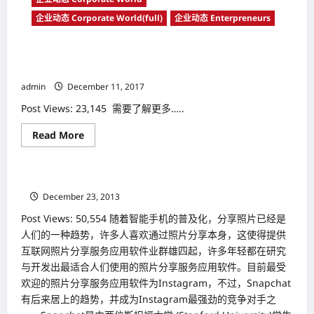
链
企业动态 Corporate World(full)
企业动态 Enterpreneurs
马
来
西
亚
企业巅峰论坛 从「一带一路」 看2018年大马企业的机遇与挑
启
动
战
大
admin
December 11, 2017
会
2018
年
Post Views: 23,145 需要了解更多…..
8
月
Read
Read More
18
企业动态 Corporate World(full)
more
日
about
于
企
One
业
City@USJ25
人类进入过度分享时代 Snapchat公司顺势扩大版图
巅
盛
峰
大
December 23, 2013
论
举
坛
行
Post Views: 50,554 随着智能手机的普及化，分享照片已经是
从
获
「一
人们的一种趋势，许多人喜欢通过照片分享本身，这使得提供
得
带
马
互联网照片分享服务应用软件业群雄四起，许多年轻都在研究
一
来
路」
西
与开发出最适合人们使用的照片分享服务应用软件。目前最受
看
亚、
2018
欢迎的照片分享服务应用软件为Instagram，不过，Snapchat
中
年
国
有后来居上的趋势，并成为Instagram最强劲的竞争对手之
大
以
马
及