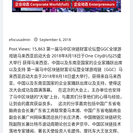
企业动态 Corporate World(full)
企业动态 Enterpreneurs
第一届马中区块链财富论坛暨GGC全球游戏链马来西亚启动大
会 2018年8月18日于One City@USJ25盛大举行 获得马来西
亚、中国以及东南亚国家的企业家踊跃出席以及支持
efocusadmin
September 6, 2018
Post Views: 15,863 第一届马中区块链财富论坛暨GGC全球游
戏链马来西亚启动大会 2018年8月18日于One City@USJ25盛
大举行 获得马来西亚、中国以及东南亚国家的企业家踊跃出席
以及支持 第一届马中区块链财富论坛暨全球游戏链（GGC）马
来西亚启动大会于2018年8月18日盛大举行，获得来自马来西
亚、中国以及东南亚国家的企业家踊跃出席以及支持，使得这
次大会成功及圆满落幕。 在这次的大会上，主办单位也安排
了马中区块链的“大咖”上台，与嘉宾们分享他们的心得与经验，
让到会的嘉宾获益良多。 这次的分享嘉宾包括中国广东省电
脑商会会长兼广东省工商联常委马本湘、中国广东省电脑商会
副会长兼广州网纵集团总执行长庄济勇、中国微链区块链研究
院副院长兼比特币波动周期论创立者尹京华、中国区块链技术
落地专家锺闻、著名天使投资人毛建伟、摩托车大王张文辉、