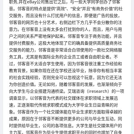
职务,并在eBay公司售出它之后，与一些大学同学创办了邻客
音。邻客音的特点是提供“高效”、“安全”并且“有商务价值”的社
交服务，而且没有什么打扰用户的信息，即便是广告的投放，
邻客音的网页也十分艺术，右侧边栏下方几乎不会分散你的注
意力。在邻客音上没有太多会打扰到你的人，而且，用户与用
户之间的关系严密地保护起来。邻客音专注于商务功能，并且
提供付费服务，这极大地体现了它的确具备提供高质量商务社
交服务的能力，邻客音是非常适合白领使用的一款社交网络服
务工具，尤其是有国际业务的企业员工或者自由职业者。不
过，邻客音不太适合学生使用，因为邻客音很注重工作经验和
教育背景，如果你现在还在学校还没毕业，除非你有相当丰富
的社会实践经验，否则完全可以忽视这个玩意，因为它还无法
为你创造价值。无论如何，随着邻客音的发展，也渐渐倾向于
向大学生与企业搭建沟通桥梁。艾瑞咨询（iresearch）的一项
调查显示，以邻客音为代表的社交媒体在求职领域上发展迅
速，正逐渐取代传统求职模式成为大学毕业生日益青睐的对
象。邻客音作为一个社交媒体能在毕业生求职方面取得卓越的
成果，原因在于邻客音不断提供更多的公司与毕业生互动，同
时提供给毕业生，公司的各项信息。大学生是社交媒体用户的
主力军，邻客音在为毕业生提供求职平台的同时也增加了自身