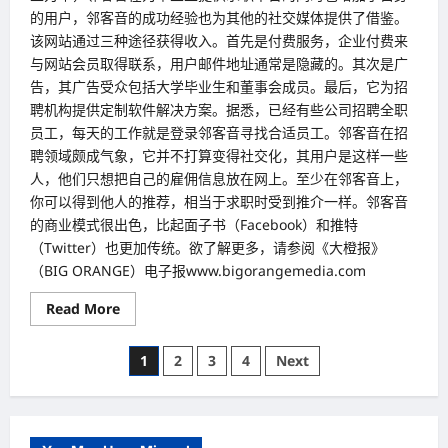
的用户，邻客音的成功经验也为其他的社交媒体提供了借鉴。
该网站通过三种途径获得收入。首先是付费服务，企业付费来
与网站会员取得联系，用户邮件地址通常是隐藏的。其次是广
告，其广告受众包括大学毕业生和董事会成员。最后，它为招
聘机构提供定制软件解决方案。据悉，已经有些公司招聘全职
员工，每天的工作就是登录邻客音寻找合适员工。邻客音在招
聘领域颇成气象，它并不打算变得社交化，其用户是这样一些
人，他们只想把自己的雇佣信息放在网上。至少在邻客音上，
你可以得到他人的推荐，相当于求职时受到推介一样。邻客音
的商业模式很出色，比起面子书（Facebook）和推特
（Twitter）也更加传统。欲了解更多，请参阅《大橙报》
（BIG ORANGE）电子报www.bigorangemedia.com
Read
Read More
more
about
专
Posts
1
2
3
4
Next
注
提
pagination
供
有
商
务
价