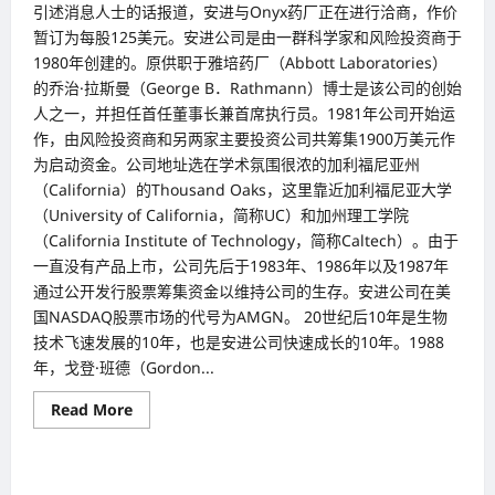
司
引述消息人士的话报道，安进与Onyx药厂正在进行洽商，作价
顺
暂订为每股125美元。安进公司是由一群科学家和风险投资商于
势
扩
1980年创建的。原供职于雅培药厂（Abbott Laboratories）
大
版
的乔治·拉斯曼（George B．Rathmann）博士是该公司的创始
图
人之一，并担任首任董事长兼首席执行员。1981年公司开始运
作，由风险投资商和另两家主要投资公司共筹集1900万美元作
为启动资金。公司地址选在学术氛围很浓的加利福尼亚州
（California）的Thousand Oaks，这里靠近加利福尼亚大学
（University of California，简称UC）和加州理工学院
（California Institute of Technology，简称Caltech）。由于
一直没有产品上市，公司先后于1983年、1986年以及1987年
通过公开发行股票筹集资金以维持公司的生存。安进公司在美
国NASDAQ股票市场的代号为AMGN。 20世纪后10年是生物
技术飞速发展的10年，也是安进公司快速成长的10年。1988
年，戈登·班德（Gordon...
Read
Read More
企业动态 Corporate World(full)
more
about
105
亿
专注提供有商务价值服务 邻客音（LinkedIn） 全球最受欢迎求
天