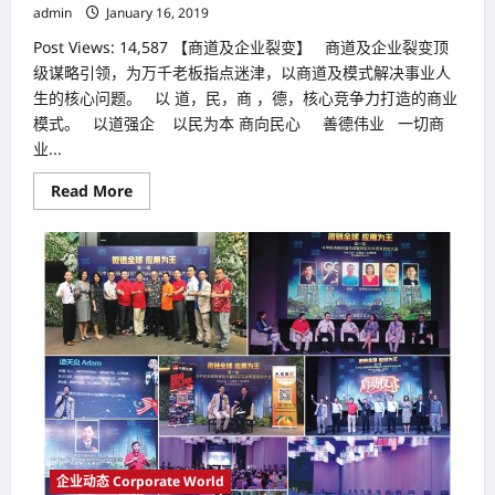
admin
January 16, 2019
Post Views: 14,587 【商道及企业裂变】 商道及企业裂变顶
级谋略引领，为万千老板指点迷津，以商道及模式解决事业人
生的核心问题。 以 道，民，商 ，德，核心竞争力打造的商业
模式。 以道强企 以民为本 商向民心 善德伟业 一切商
业...
Read
Read More
more
about
【商
道
及
企
业
裂
变】
企业动态 Corporate World