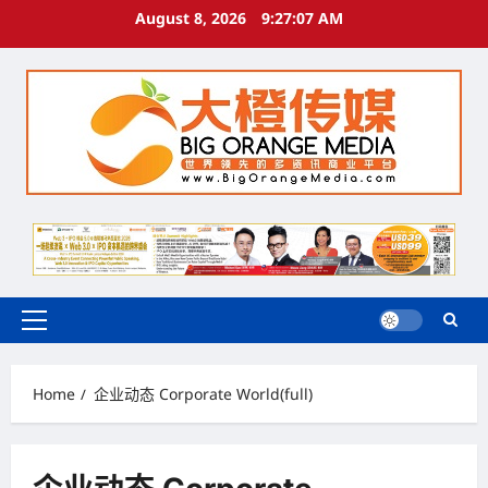
Skip
August 8, 2026
9:27:07 AM
to
content
Primary
Menu
Home
企业动态 Corporate World(full)