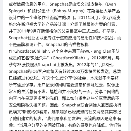
或者敏感信息的用户。Snapchat是由埃文?斯皮格尔（Evan
Spiegel）和鲍比?墨菲（Bobby-Murphy）在斯坦福大学产品
设计中的一个班级作业而诞生的项目。2011年4月，伊万?斯皮
格尔在斯坦福大学的产品设计课上介绍了其最终方案的创意，
并于2011年9月在斯佩格尔的父亲卧室中正式上线。在早期，
Snapchat创业团队更专注于这款应用的易用性和技术挑战，而
不是品牌和设计性。Snapchat的吉祥物被称
作“GhostfaceChillah”, 这个名字来源于前Wu-Tang Clan乐队
成员的艺名“鬼脸杀手”（GhostfaceKillah）。2012年5月，每
秒有25张快照从Snapchat上被发出。2012年的11月28日，
Snapchat的iOS客户端每天有超过2000万张快照被发送，总数
已经超过10亿张。在这个“过度分享”的社会，本来就不需要将
所有信息保存。用户记录的同时需要遗忘和删除过去，就像正
常人的生活总有不堪、尴尬和并不美好的一面。分享至网络的
内容也在呈现更多面的我们，那么如何避免这些分享背后的不
安全和隐私失控问题。因此，Snapchat联合创始人兼首席执行
员埃文?斯皮格尔看来，越来越多已经成熟的社交网络其实忘记
了他们建立的初衷，“我们愿意和朋友进行交流的原因是这事‘有
趣’。”当用户分享的空间被压缩，有趣的感受也在降低。他们独