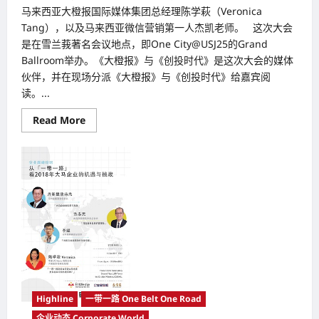
马来西亚大橙报国际媒体集团总经理陈学萩（Veronica
Tang），以及马来西亚微信营销第一人杰凯老师。 这次大会
是在雪兰莪著名会议地点，即One City@USJ25的Grand
Ballroom举办。《大橙报》与《创投时代》是这次大会的媒体
伙伴，并在现场分派《大橙报》与《创投时代》给嘉宾阅
读。...
Read
Read More
more
about
第
一
届
马
中
区
块
链
财
富
论
坛
暨
GGC
全
球
Highline
一带一路 One Belt One Road
游
企业动态 Corporate World
戏