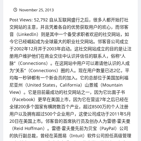
价
职社交网站
购
November 25, 2013
同
业
安
Post Views: 52,792 自从互联网盛行之后，很多人都开始打社
进
交网站的主意，并且凭着各自的优势获取用户的欢心，而邻客
公
司
音（LinkedIn）则是其中一个备受求职者欢迎的社交网站，如
（Amgen）
今它已经崛起成为全球最大的职业社交网站。邻客音公司成立
积
极
于2002年12月并于2003年启动。这社交网站成立的目的是让注
扩
大
册用户维护他们在商业交往中认识并信任的联系人，俗称“人
市
脉”（Connections）。在这网站中用户可以邀请他认识的人成
场
版
为“关系”（Connections）圈的人。现在用户数量已达2亿，平
图
均每一秒钟都有一个新会员的加入。它的总部位于美国加利福
尼亚州（United States，California）山景城（Mountain
View）。它是目前最成功的社交网站之一，因为它比面子书
（Facebook）更早在美国上市，因为它在营运7年之后已经在
全球200多个国家有横跨数百个产业，超过8500万的个人注册
用户以及拥有超过500个企业用户，这使公司成功于2011年5月
20日在美国上市。邻客音的首席执行员及创办人为雷德·霍夫曼
（Reid Hoffman）。雷德·霍夫曼先前为贝宝（PayPal）公司
的执行副总裁，曾经在英图易（Intuit）软件公司担任高级管理